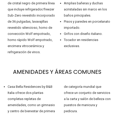
de cristal negro de primera línea
Amplias bañeras y duchas
que incluye refrigerador/freezer
acristaladas sin marco en los
Sub-Zero revestido incorporado
baños principales.
de 36 pulgadas, lavavajillas
Pisos y paredes en porcelanato
revestido silencioso, horno de
importado.
convección Wolf empotrado,
Grifos con diseño italiano.
horno rápido Wolf empotrado,
Tocador en residencias
encimera vitrocerámica y
exclusivas.
refrigeración de vinos.
AMENIDADES Y ÁREAS COMUNES
Casa Bella Residences by B&B
de categoría mundial que
Italia ofrece dos plantas
ofrece un conjunto de servicios
completas repletas de
a la carta y salón de belleza con
amenidades, como un gimnasio
puestos de manicura y
y centro de bienestar de primera
pedicura.