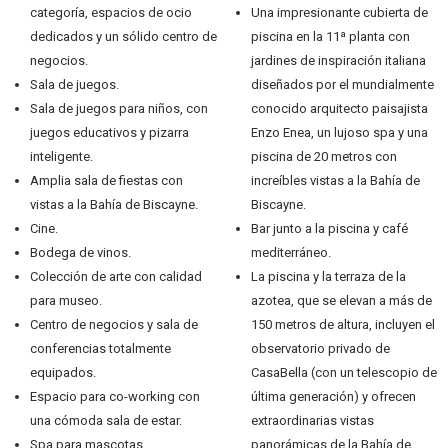
categoría, espacios de ocio
Una impresionante cubierta de
dedicados y un sólido centro de
piscina en la 11ª planta con
negocios.
jardines de inspiración italiana
Sala de juegos.
diseñados por el mundialmente
Sala de juegos para niños, con
conocido arquitecto paisajista
juegos educativos y pizarra
Enzo Enea, un lujoso spa y una
inteligente.
piscina de 20 metros con
Amplia sala de fiestas con
increíbles vistas a la Bahía de
vistas a la Bahía de Biscayne.
Biscayne.
Cine.
Bar junto a la piscina y café
Bodega de vinos.
mediterráneo.
Colección de arte con calidad
La piscina y la terraza de la
para museo.
azotea, que se elevan a más de
Centro de negocios y sala de
150 metros de altura, incluyen el
conferencias totalmente
observatorio privado de
equipados.
CasaBella (con un telescopio de
Espacio para co-working con
última generación) y ofrecen
una cómoda sala de estar.
extraordinarias vistas
Spa para mascotas.
panorámicas de la Bahía de