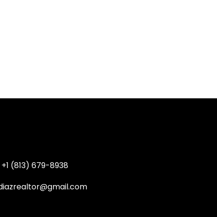
+1 (813) 679-8938
diazrealtor@gmail.com