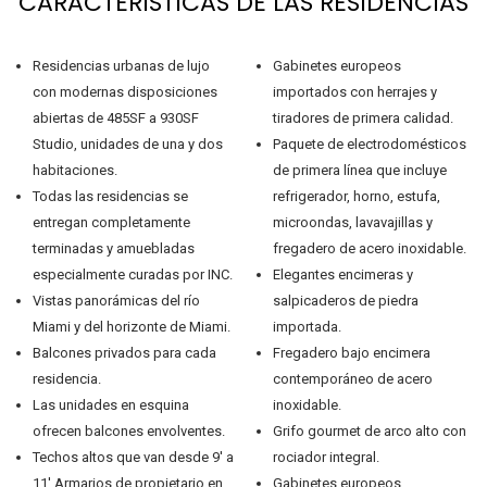
CARACTERÍSTICAS DE LAS RESIDENCIAS
Residencias urbanas de lujo
Gabinetes europeos
con modernas disposiciones
importados con herrajes y
abiertas de 485SF a 930SF
tiradores de primera calidad.
Studio, unidades de una y dos
Paquete de electrodomésticos
habitaciones.
de primera línea que incluye
Todas las residencias se
refrigerador, horno, estufa,
entregan completamente
microondas, lavavajillas y
terminadas y amuebladas
fregadero de acero inoxidable.
especialmente curadas por INC.
Elegantes encimeras y
Vistas panorámicas del río
salpicaderos de piedra
Miami y del horizonte de Miami.
importada.
Balcones privados para cada
Fregadero bajo encimera
residencia.
contemporáneo de acero
Las unidades en esquina
inoxidable.
ofrecen balcones envolventes.
Grifo gourmet de arco alto con
Techos altos que van desde 9′ a
rociador integral.
11′ Armarios de propietario en
Gabinetes europeos