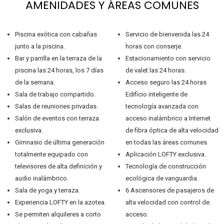
AMENIDADES Y ÁREAS COMUNES
Piscina exótica con cabañas
Servicio de bienvenida las 24
junto a la piscina.
horas con conserje.
Bar y parrilla en la terraza de la
Estacionamiento con servicio
piscina las 24 horas, los 7 días
de valet las 24 horas.
de la semana.
Acceso seguro las 24 horas
Sala de trabajo compartido.
Edificio inteligente de
Salas de reuniones privadas.
tecnología avanzada con
Salón de eventos con terraza
acceso inalámbrico a Internet
exclusiva.
de fibra óptica de alta velocidad
Gimnasio de última generación
en todas las áreas comunes.
totalmente equipado con
Aplicación LOFTY exclusiva.
televisores de alta definición y
Tecnología de construcción
audio inalámbrico.
ecológica de vanguardia.
Sala de yoga y terraza.
6 Ascensores de pasajeros de
Experiencia LOFTY en la azotea.
alta velocidad con control de
Se permiten alquileres a corto
acceso.